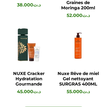
Graines de
38.000
د.ت
Moringa 200ml
52.000
د.ت
NUXE Cracker
Nuxe Rêve de miel
Hydratation
Gel nettoyant
Gourmande
SURGRAS 400ML
45.000
د.ت
55.000
د.ت