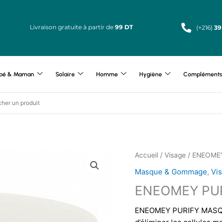
Livraison gratuite à partir de
99 DT
(+216)
39
bé & Maman
Solaire
Homme
Hygiène
Compléments 
Accueil
/
Visage
/ ENEOME
Masque & Gommage
,
Vi
ENEOMEY PUR
ENEOMEY PURIFY MASQUE 