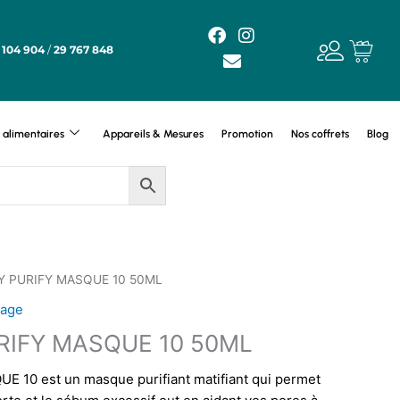
F
E
I
a
n
n
 104 904
/
29 767 848
c
v
s
e
e
t
b
l
a
o
o
g
alimentaires
Appareils & Mesures
Promotion
Nos coffrets
Blog
o
p
r
k
e
a
m
Y PURIFY MASQUE 10 50ML
sage
IFY MASQUE 10 50ML
10 est un masque purifiant matifiant qui permet