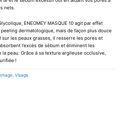
orte et le sébum excessif out en aidant vos pores à
us nets.
Glycolique, ENEOMEY MASQUE 10 agit par effet
 peeling dermatologique, mais de façon plus douce
l sur les peaux grasses, il resserre les pores et
 absorbent l’excès de sébum et éliminent les
 la peau. Grâce à sa texture argileuse occlusive,
rifiée !
mmage
,
Visage