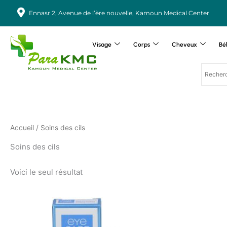
Aller
Ennasr 2, Avenue de l’ère nouvelle, Kamoun Medical Center
au
contenu
Visage
Corps
Cheveux
Bé
Accueil
/ Soins des cils
Soins des cils
Voici le seul résultat