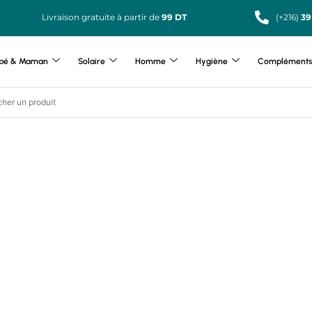
Livraison gratuite à partir de
99 DT
(+216)
39
bé & Maman
Solaire
Homme
Hygiène
Compléments 