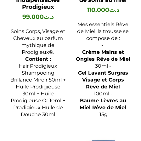
Prodigieux
110.000
د.ت
99.000
د.ت
Mes essentiels Rêve
Soins Corps, Visage et
de Miel, la trousse se
Cheveux au parfum
compose de :
mythique de
-
Prodigieux®.
Crème Mains et
Contient :
Ongles Rêve de Miel
Hair Prodigieux
30ml -
Shampooing
Gel Lavant Surgras
Brillance Miroir 50ml +
Visage et Corps
Huile Prodigieuse
Rêve de Miel
30ml + Huile
100ml -
Prodigieuse Or 10ml +
Baume Lèvres au
Prodigieux Huile de
Miel Rêve de Miel
Douche 30ml
15g