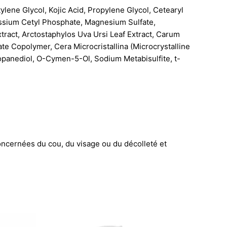
tylene Glycol, Kojic Acid, Propylene Glycol, Cetearyl
tassium Cetyl Phosphate, Magnesium Sulfate,
tract, Arctostaphylos Uva Ursi Leaf Extract, Carum
e Copolymer, Cera Microcristallina (Microcrystalline
opanediol, O-Cymen-5-Ol, Sodium Metabisulfite, t-
oncernées du cou, du visage ou du décolleté et