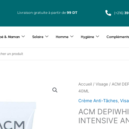
Livraison gratuite à partir de
99 DT
(+216)
39
bé & Maman
Solaire
Homme
Hygiène
Compléments 
Accueil
/
Visage
/ ACM DE
40ML
Crème Anti-Tâches
,
Vis
ACM DEPIWH
INTENSIVE A