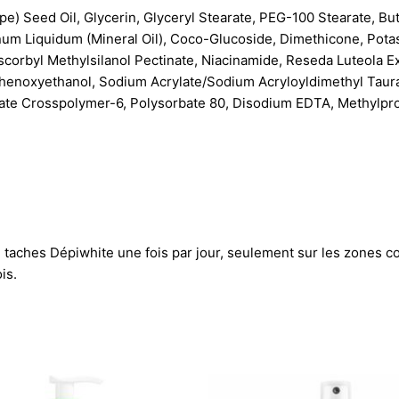
ape) Seed Oil, Glycerin, Glyceryl Stearate, PEG-100 Stearate, Bu
finum Liquidum (Mineral Oil), Coco-Glucoside, Dimethicone, Po
scorbyl Methylsilanol Pectinate, Niacinamide, Reseda Luteola Ex
Phenoxyethanol, Sodium Acrylate/Sodium Acryloyldimethyl Taurat
ylate Crosspolymer-6, Polysorbate 80, Disodium EDTA, Methylpr
i taches Dépiwhite une fois par jour, seulement sur les zones c
is.