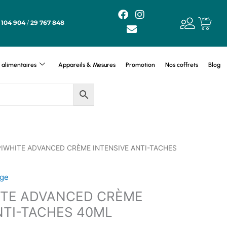
F
E
I
a
n
n
 104 904
/
29 767 848
c
v
s
e
e
t
b
l
a
o
o
g
alimentaires
Appareils & Mesures
Promotion
Nos coffrets
Blog
o
p
r
k
e
a
m
PIWHITE ADVANCED CRÈME INTENSIVE ANTI-TACHES
age
ITE ADVANCED CRÈME
NTI-TACHES 40ML