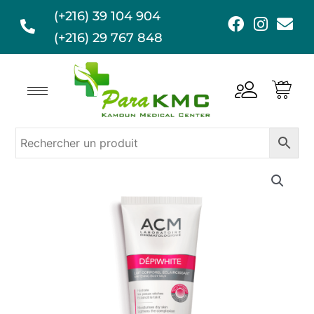
Aller
(+216) 39 104 904
F
I
E
au
a
n
n
(+216) 29 767 848
contenu
c
s
v
e
t
e
b
a
l
o
g
o
o
r
p
k
a
e
m