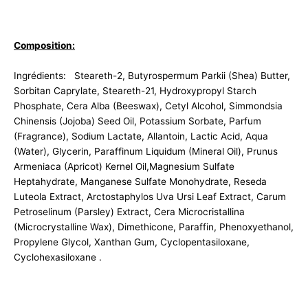
Composition:
Ingrédients: Steareth-2, Butyrospermum Parkii (Shea) Butter,
Sorbitan Caprylate, Steareth-21, Hydroxypropyl Starch
Phosphate, Cera Alba (Beeswax), Cetyl Alcohol, Simmondsia
Chinensis (Jojoba) Seed Oil, Potassium Sorbate, Parfum
(Fragrance), Sodium Lactate, Allantoin, Lactic Acid, Aqua
(Water), Glycerin, Paraffinum Liquidum (Mineral Oil), Prunus
Armeniaca (Apricot) Kernel Oil,Magnesium Sulfate
Heptahydrate, Manganese Sulfate Monohydrate, Reseda
Luteola Extract, Arctostaphylos Uva Ursi Leaf Extract, Carum
Petroselinum (Parsley) Extract, Cera Microcristallina
(Microcrystalline Wax), Dimethicone, Paraffin, Phenoxyethanol,
Propylene Glycol, Xanthan Gum, Cyclopentasiloxane,
Cyclohexasiloxane .