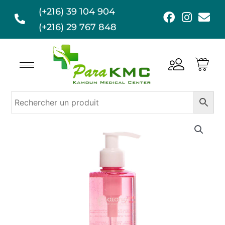
Aller
(+216) 39 104 904
F
I
E
au
a
n
n
(+216) 29 767 848
contenu
c
s
v
e
t
e
b
a
l
o
g
o
o
r
p
k
a
e
m