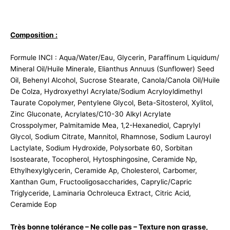
Composition :
Formule INCI : Aqua/Water/Eau, Glycerin, Paraffinum Liquidum/
Mineral Oil/Huile Minerale, Elianthus Annuus (Sunflower) Seed
Oil, Behenyl Alcohol, Sucrose Stearate, Canola/Canola Oil/Huile
De Colza, Hydroxyethyl Acrylate/Sodium Acryloyldimethyl
Taurate Copolymer, Pentylene Glycol, Beta-Sitosterol, Xylitol,
Zinc Gluconate, Acrylates/C10-30 Alkyl Acrylate
Crosspolymer, Palmitamide Mea, 1,2-Hexanediol, Caprylyl
Glycol, Sodium Citrate, Mannitol, Rhamnose, Sodium Lauroyl
Lactylate, Sodium Hydroxide, Polysorbate 60, Sorbitan
Isostearate, Tocopherol, Hytosphingosine, Ceramide Np,
Ethylhexylglycerin, Ceramide Ap, Cholesterol, Carbomer,
Xanthan Gum, Fructooligosaccharides, Caprylic/Capric
Triglyceride, Laminaria Ochroleuca Extract, Citric Acid,
Ceramide Eop
Très bonne tolérance – Ne colle pas – Texture non grasse,