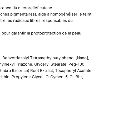
parence du microrelief cutané.
taches pigmentaires), aide à homogénéiser le teint.
tre les radicaux libres responsables du
 pour garantir la photoprotection de la peau.
-Benzotriazolyl Tetramethylbutylphenol [Nano],
thylhexyl Triazone, Glyceryl Stearate, Peg-100
 Glabra (Licorice) Root Extract, Tocopheryl Acetate,
ithin, Propylene Glycol, O-Cymen-5-Ol, Bht,