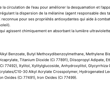
e la circulation de l’eau pour améliorer la desquamation et l’ap
en régulant la dispersion de la mélanine (agent responsable des 
E reconnue pour ses propriétés antioxydantes qui aide à combat
leil).
 qui agissent chimiquement en absorbant la lumière ultraviolette
Alkyl Benzoate, Butyl Methoxydibenzoylmethane, Methylene Bis
Dicaprylate, Titanium Dioxide (Ci 77891), Diisopropyl Adipate, E
Ci 77492), Xylitol, Xylitylglucoside, Anhydroxylitol, Glycyrrhiza
crylates/C10-30 Alkyl Acrylate Crosspolymer, Hydrogenated Lec
n Oxides (Ci 77491), Iron Oxides (Ci 77499).