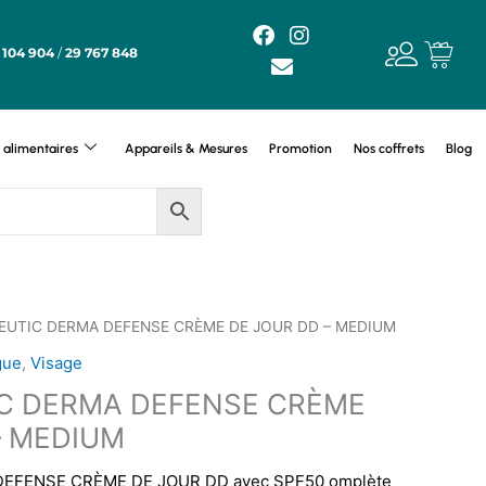
F
E
I
a
n
n
 104 904
/
29 767 848
c
v
s
e
e
t
b
l
a
o
o
g
alimentaires
Appareils & Mesures
Promotion
Nos coffrets
Blog
o
p
r
k
e
a
m
EUTIC DERMA DEFENSE CRÈME DE JOUR DD – MEDIUM
igue
,
Visage
C DERMA DEFENSE CRÈME
– MEDIUM
EFENSE CRÈME DE JOUR DD avec SPF50 omplète