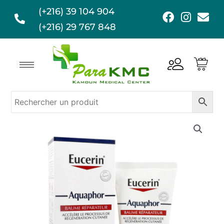
Aller
(+216) 39 104 904
F
I
E
au
a
n
n
(+216) 29 767 848
contenu
c
s
v
e
t
e
b
a
l
o
g
o
o
r
p
k
a
e
m