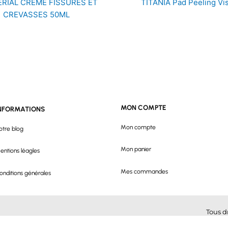
ERIAL CREME FISSURES ET
TITANIA Pad Peeling Vi
CREVASSES 50ML
MON COMPTE
NFORMATIONS
Mon compte
otre blog
Mon panier
entions léagles
Mes commandes
onditions générales
Tous d