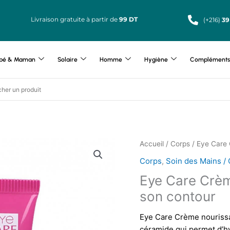
Livraison gratuite à partir de
99 DT
(+216)
39
bé & Maman
Solaire
Homme
Hygiène
Compléments 
Accueil
/
Corps
/ Eye Care 
Corps
,
Soin des Mains /
Eye Care Crèm
son contour
Eye Care Crème nourissa
céramide qui permet d’hyd