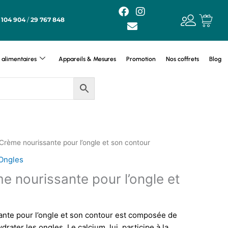
F
E
I
a
n
n
 104 904
/
29 767 848
c
v
s
e
e
t
b
l
a
o
o
g
alimentaires
Appareils & Mesures
Promotion
Nos coffrets
Blog
o
p
r
k
e
a
m
Crème nourissante pour l’ongle et son contour
 Ongles
e nourissante pour l’ongle et
nte pour l’ongle et son contour est composée de
rater les ongles. Le calcium, lui, participe à la