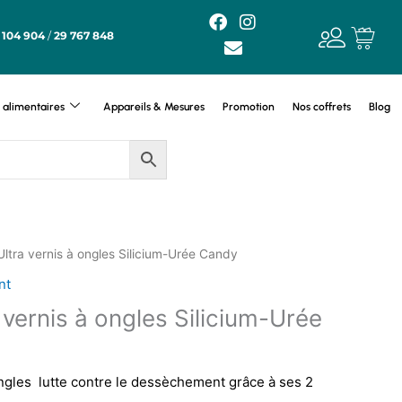
F
E
I
a
n
n
 104 904
/
29 767 848
c
v
s
e
e
t
b
l
a
o
o
g
alimentaires
Appareils & Mesures
Promotion
Nos coffrets
Blog
o
p
r
k
e
a
m
Ultra vernis à ongles Silicium-Urée Candy
nt
 vernis à ongles Silicium-Urée
ongles lutte contre le dessèchement grâce à ses 2