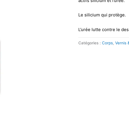
actifs silicium et l’urée.
Le silicium qui protège.
L’urée lutte contre le de
Catégories :
Corps
,
Vernis 