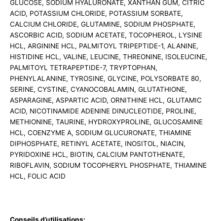
GLUCOSE, SODIUM HYALURONATE, XANTHAN GUM, CITRIC
ACID, POTASSIUM CHLORIDE, POTASSIUM SORBATE,
CALCIUM CHLORIDE, GLUTAMINE, SODIUM PHOSPHATE,
ASCORBIC ACID, SODIUM ACETATE, TOCOPHEROL, LYSINE
HCL, ARGININE HCL, PALMITOYL TRIPEPTIDE-1, ALANINE,
HISTIDINE HCL, VALINE, LEUCINE, THREONINE, ISOLEUCINE,
PALMITOYL TETRAPEPTIDE-7, TRYPTOPHAN,
PHENYLALANINE, TYROSINE, GLYCINE, POLYSORBATE 80,
SERINE, CYSTINE, CYANOCOBALAMIN, GLUTATHIONE,
ASPARAGINE, ASPARTIC ACID, ORNITHINE HCL, GLUTAMIC
ACID, NICOTINAMIDE ADENINE DINUCLEOTIDE, PROLINE,
METHIONINE, TAURINE, HYDROXYPROLINE, GLUCOSAMINE
HCL, COENZYME A, SODIUM GLUCURONATE, THIAMINE
DIPHOSPHATE, RETINYL ACETATE, INOSITOL, NIACIN,
PYRIDOXINE HCL, BIOTIN, CALCIUM PANTOTHENATE,
RIBOFLAVIN, SODIUM TOCOPHERYL PHOSPHATE, THIAMINE
HCL, FOLIC ACID
Conseils d’utilisations: