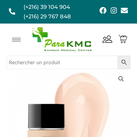
Aller
(+216) 39 104 904
F
I
E
au
a
n
n
(+216) 29 767 848
contenu
c
s
v
e
t
e
b
a
l
o
g
o
o
r
p
k
a
e
m