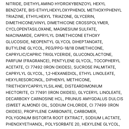
NITRIDE, DIETHYLAMINO HYDROXYBENZOYL HEXYL
BENZOATE, BIS-ETHYLHEXYLOXYPHENOL METHOXYPHENYL
TRIAZINE, ETHYLHEXYL TRIAZONE, GLYCERIN,
DIMETHICONE/VINYL DIMETHICONE CROSSPOLYMER,
CYCLOPENTASILOXANE, MAGNESIUM SULFATE,
NIACINAMIDE, CAPRYLYL DIMETHICONE ETHOXY
GLUCOSIDE, NEOPENTYL GLYCOL DIHEPTANOATE,
BUTYLENE GLYCOL, PEG/PPG-18/18 DIMETHICONE,
CAPRYLIC/CAPRIC TRIGLYCERIDE, GLUCONOLACTONE,
PARFUM (FRAGRANCE), PENTYLENE GLYCOL, TOCOPHERYL
ACETATE, CI 77492 (IRON OXIDES), SUCROSE PALMITATE,
CAPRYLYL GLYCOL, 1,2-HEXANEDIOL, ETHYL LINOLEATE,
HEXYLRESORCINOL, DIPHENYL METHICONE,
TRIETHOXYCAPRYLYLSILANE, DISTEARDIMONIUM
HECTORITE, CI 77491 (IRON OXIDES), GLYCERYL LINOLEATE,
DECARBOXY CARNOSINE HCL, PRUNUS AMYGDALUS DULCIS
(SWEET ALMOND) OIL, SODIUM CHLORIDE, CI 77499 (IRON
OXIDES), PROPYLENE CARBONATE, CARBOMER,
POLYGONUM BISTORTA ROOT EXTRACT, SODIUM LACTATE,
PHENOXYETHANOL, POLYSORBATE 20, HEXYLENE GLYCOL,