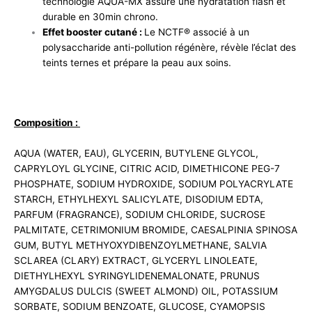
technologie AQUA-MX assure une hydratation flash et
durable en 30min chrono.
Effet booster cutané :
Le NCTF® associé à un
polysaccharide anti-pollution régénère, révèle l’éclat des
teints ternes et prépare la peau aux soins.
Composition :
AQUA (WATER, EAU), GLYCERIN, BUTYLENE GLYCOL,
CAPRYLOYL GLYCINE, CITRIC ACID, DIMETHICONE PEG-7
PHOSPHATE, SODIUM HYDROXIDE, SODIUM POLYACRYLATE
STARCH, ETHYLHEXYL SALICYLATE, DISODIUM EDTA,
PARFUM (FRAGRANCE), SODIUM CHLORIDE, SUCROSE
PALMITATE, CETRIMONIUM BROMIDE, CAESALPINIA SPINOSA
GUM, BUTYL METHYOXYDIBENZOYLMETHANE, SALVIA
SCLAREA (CLARY) EXTRACT, GLYCERYL LINOLEATE,
DIETHYLHEXYL SYRINGYLIDENEMALONATE, PRUNUS
AMYGDALUS DULCIS (SWEET ALMOND) OIL, POTASSIUM
SORBATE, SODIUM BENZOATE, GLUCOSE, CYAMOPSIS