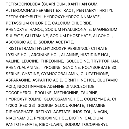
TETRAGONOLOBA (GUAR) GUM, XANTHAN GUM,
ALTEROMONAS FERMENT EXTRACT, PENTAERYTHRITYL
TETRA-DI-T-BUTYL HYDROXYHYDROCINNAMATE,
POTASSIUM CHLORIDE, CALCIUM CHLORIDE,
PHENOXYETHANOL, SODIUM HYALURONATE, MAGNESIUM
SULFATE, GLUTAMINE, SODIUM PHOSPHATE, ALCOHOL,
ASCORBIC ACID, SODIUM ACETATE,
TRIS(TETRAMETHYLHYDROXYPIPERIDINOL) CITRATE,
LYSINE HCL, ARGININE HCL, ALANINE, HISTIDINE HCL,
VALINE, LEUCINE, THREONINE, ISOLEUCINE, TRYPTOPHAN,
PHENYLALANINE, TYROSINE, GLYCINE, POLYSORBATE 80,
SERINE, CYSTINE, CYANOCOBALAMIN, GLUTATHIONE,
ASPARAGINE, ASPARTIC ACID, ORNITHINE HCL, GLUTAMIC
ACID, NICOTINAMIDE ADENINE DINUCLEOTIDE,
TOCOPHEROL, PROLINE, METHIONINE, TAURINE,
HYDROXYPROLINE, GLUCOSAMINE HCL, COENZYME A, CI
17200 (RED 33), SODIUM GLUCURONATE, THIAMINE
DIPHOSPHATE, RETINYL ACETATE, INOSITOL, NIACIN,
NIACINAMIDE, PYRIDOXINE HCL, BIOTIN, CALCIUM
PANTOTHENATE, RIBOFLAVIN, SODIUM TOCOPHERYL