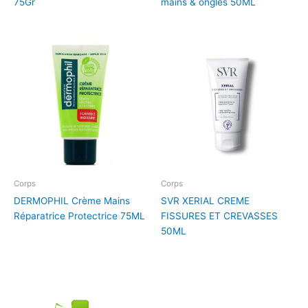
75Gr
mains & ongles 50ML
Corps
Corps
DERMOPHIL Crème Mains
SVR XERIAL CREME
Réparatrice Protectrice 75ML
FISSURES ET CREVASSES
50ML