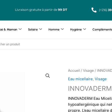
Livraison gratuite à partir de
99 DT
(+216)
39
bé & Maman
Solaire
Homme
Hygiène
Compléments 
Accueil
/
Visage
/ INNOVAD
Eau micellaire
,
Visage
INNOVADERM E
INNOVADERM Eau Micellair
hypoallergénique qui nett
propre. L’eau micellair