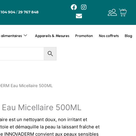
F
E
I
a
n
n
 104 904
/
29 767 848
c
v
s
e
e
t
b
l
a
o
o
g
alimentaires
Appareils & Mesures
Promotion
Nos coffrets
Blog
o
p
r
k
e
a
m
ERM Eau Micellaire 500ML
au Micellaire 500ML
e est un nettoyant doux, non irritant et
oie et démaquille la peau la laissant fraîche et
e de INNOVADERM convient aux peaux sensibles