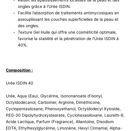
Réduit les épaississements localisés de la peau et des
ongles grâce à l’Urée ISDIN.
Facilite l’absorption de traitements antimycosiques en
assouplissant les couches superficielles de la peau et
des ongles.
Texture Gel Huile qui offre une cosméticité optimale,
favorise la stabilité et la pénétration de l’Urée ISDIN à
40%.
Composition :
Urée ISDIN 40
Urée, Aqua (Eau), Glycérine, Isononanoate d’Isonyl,
Octyldodécanol, Carbomer, Arginine, Diméthicone,
Cyclopentasiloxane, Phenoxyethanol, Octyldodecyl Xyloside,
PEG-30 Dipolyhydroxystearate, Cyclohexasiloxane, Laureth-9,
Acide Lactique, Parfum (Fragrance), Allantoïne, Disodium
EDTA, Ethylhexylglycérine, Limonène, Hexyl Cinnamal, Alpha-