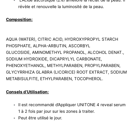
L’Acide ascorbique (2%) améliore la l’éclat de la peau. Il
révèle et renouvelle la luminosité de la peau.
Composition:
AQUA (WATER), CITRIC ACID, HYDROXYPROPYL STARCH
PHOSPHATE, ALPHA-ARBUTIN, ASCORBYL
GLUCOSIDE, AMINOMETHYL PROPANOL, ALCOHOL DENAT.,
SODIUM HYDROXIDE, DICAPRYLYL CARBONATE,
PHENOXYETHANOL, METHYLPARABEN, PROPYLPARABEN,
GLYCYRRHIZA GLABRA (LICORICE) ROOT EXTRACT, SODIUM
METABISULFITE, ETHYLPARABEN, TOCOPHEROL.
Consels d’Utilisation:
Il est recommandé d’Appliquer UNITONE 4 reveal serum
1 à 2 fois par jour sur les zones à traiter.
Peut être utilisé le jour.