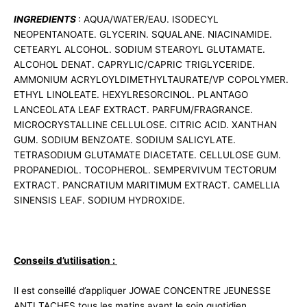
INGREDIENTS
: AQUA/WATER/EAU. ISODECYL
NEOPENTANOATE. GLYCERIN. SQUALANE. NIACINAMIDE.
CETEARYL ALCOHOL. SODIUM STEAROYL GLUTAMATE.
ALCOHOL DENAT. CAPRYLIC/CAPRIC TRIGLYCERIDE.
AMMONIUM ACRYLOYLDIMETHYLTAURATE/VP COPOLYMER.
ETHYL LINOLEATE. HEXYLRESORCINOL. PLANTAGO
LANCEOLATA LEAF EXTRACT. PARFUM/FRAGRANCE.
MICROCRYSTALLINE CELLULOSE. CITRIC ACID. XANTHAN
GUM. SODIUM BENZOATE. SODIUM SALICYLATE.
TETRASODIUM GLUTAMATE DIACETATE. CELLULOSE GUM.
PROPANEDIOL. TOCOPHEROL. SEMPERVIVUM TECTORUM
EXTRACT. PANCRATIUM MARITIMUM EXTRACT. CAMELLIA
SINENSIS LEAF. SODIUM HYDROXIDE.
Conseils d’utilisation :
Il est conseillé d’appliquer JOWAE CONCENTRE JEUNESSE
ANTI TACHES tous les matins avant le soin quotidien.