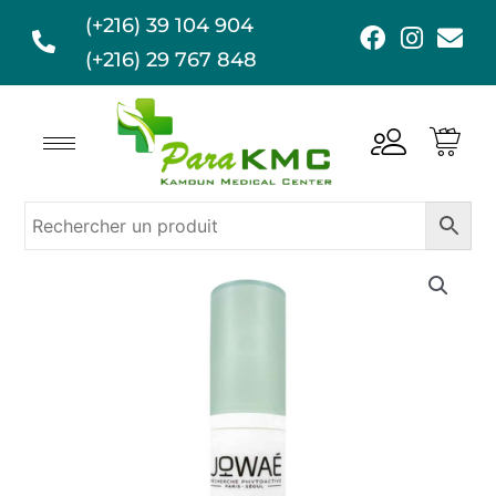
Aller
(+216) 39 104 904
F
I
E
au
a
n
n
(+216) 29 767 848
contenu
c
s
v
e
t
e
b
a
l
o
g
o
o
r
p
k
a
e
m