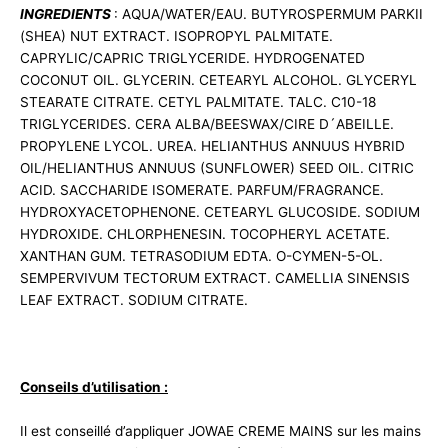
INGREDIENTS
: AQUA/WATER/EAU. BUTYROSPERMUM PARKII
(SHEA) NUT EXTRACT. ISOPROPYL PALMITATE.
CAPRYLIC/CAPRIC TRIGLYCERIDE. HYDROGENATED
COCONUT OIL. GLYCERIN. CETEARYL ALCOHOL. GLYCERYL
STEARATE CITRATE. CETYL PALMITATE. TALC. C10-18
TRIGLYCERIDES. CERA ALBA/BEESWAX/CIRE D´ABEILLE.
PROPYLENE LYCOL. UREA. HELIANTHUS ANNUUS HYBRID
OIL/HELIANTHUS ANNUUS (SUNFLOWER) SEED OIL. CITRIC
ACID. SACCHARIDE ISOMERATE. PARFUM/FRAGRANCE.
HYDROXYACETOPHENONE. CETEARYL GLUCOSIDE. SODIUM
HYDROXIDE. CHLORPHENESIN. TOCOPHERYL ACETATE.
XANTHAN GUM. TETRASODIUM EDTA. O-CYMEN-5-OL.
SEMPERVIVUM TECTORUM EXTRACT. CAMELLIA SINENSIS
LEAF EXTRACT. SODIUM CITRATE.
Conseils d’utilisation :
Il est conseillé d’appliquer JOWAE CREME MAINS sur les mains