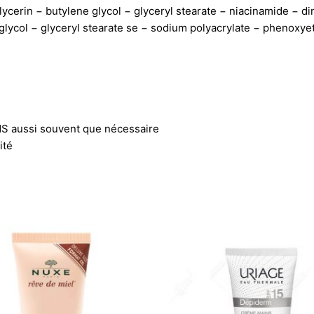
 glycerin − butylene glycol − glyceryl stearate − niacinamide −
 glycol − glyceryl stearate se − sodium polyacrylate − phenoxye
 aussi souvent que nécessaire
ité