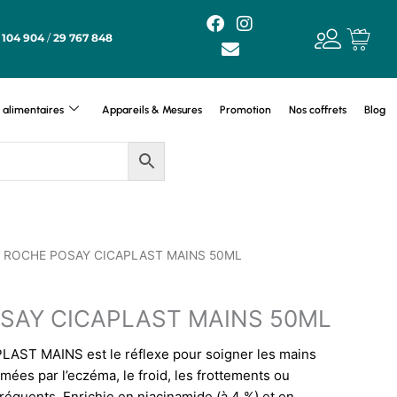
F
E
I
a
n
n
 104 904
/
29 767 848
c
v
s
e
e
t
b
l
a
o
o
g
alimentaires
Appareils & Mesures
Promotion
Nos coffrets
Blog
o
p
r
k
e
a
m
A ROCHE POSAY CICAPLAST MAINS 50ML
SAY CICAPLAST MAINS 50ML
ST MAINS est le réflexe pour soigner les mains
bîmées par l’eczéma, le froid, les frottements ou
fréquents. Enrichie en niacinamide (à 4 %) et en