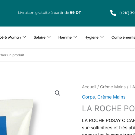
Livraison gratuite à partir de
99 DT
(+216)
39
bé & Maman
Solaire
Homme
Hygiène
Compléments 
Accueil
/
Crème Mains
/ L
Corps
,
Crème Mains
LA ROCHE PO
LA ROCHE POSAY CICAPLA
sur-sollicitées et très a
encore les lavages trop 