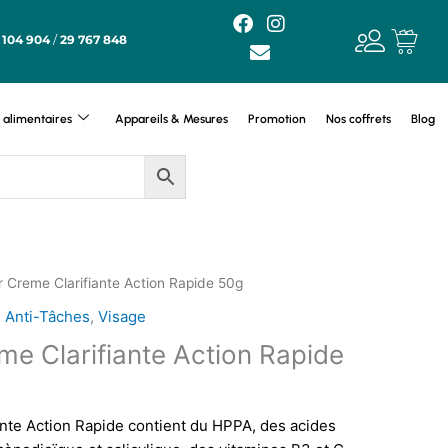
F
E
I
a
n
n
 104 904
/
29 767 848
c
v
s
e
e
t
b
l
a
o
o
g
alimentaires
Appareils & Mesures
Promotion
Nos coffrets
Blog
o
p
r
k
e
a
m
r Creme Clarifiante Action Rapide 50g
 Anti-Tâches
,
Visage
me Clarifiante Action Rapide
nte Action Rapide contient du HPPA, des acides