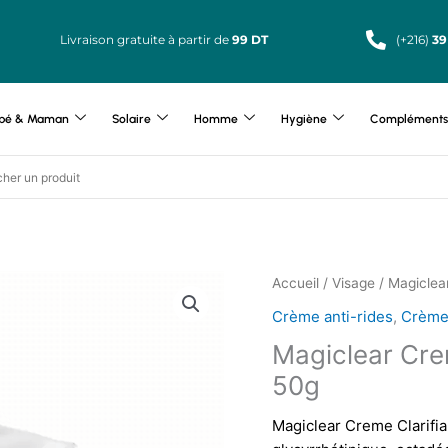
Livraison gratuite à partir de
99 DT
(+216)
39
bé & Maman
Solaire
Homme
Hygiène
Compléments 
Accueil
/
Visage
/ Magiclea
Crème anti-rides
,
Crème
Magiclear Cre
50g
Magiclear Creme Clarifia