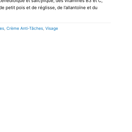
cènedioïque et salicylique, des vitamines B3 et C,
de petit pois et de réglisse, de l’allantoïne et du
des
,
Crème Anti-Tâches
,
Visage