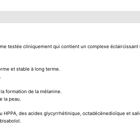
me testée cliniquement qui contient un complexe éclaircissant 
orme et stable à long terme.
.
la formation de la mélanine.
e la peau.
u HPPA, des acides glycyrrhétinique, octadécènedioïque et salic
 bisabolol.