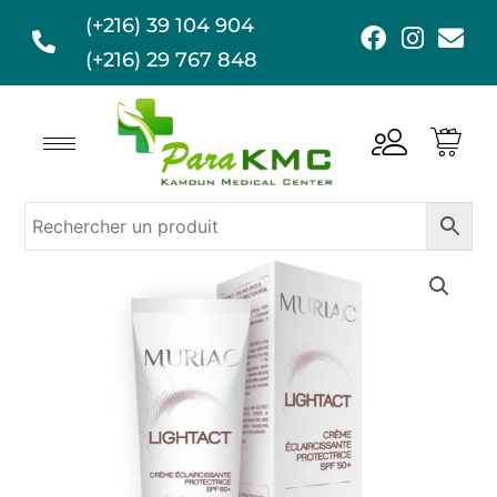
Aller
(+216) 39 104 904
F
I
E
au
a
n
n
(+216) 29 767 848
contenu
c
s
v
e
t
e
b
a
l
o
g
o
o
r
p
k
a
e
m