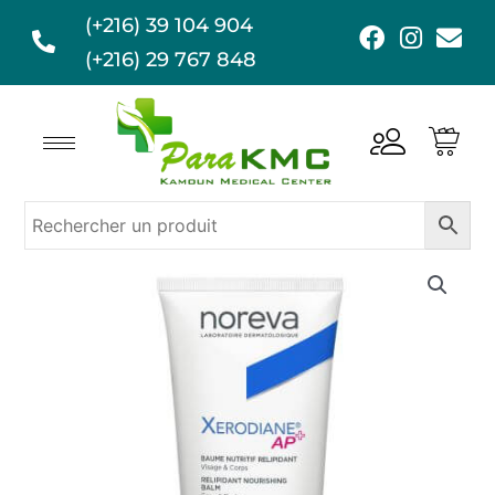
Aller
(+216) 39 104 904
F
I
E
au
a
n
n
(+216) 29 767 848
contenu
c
s
v
e
t
e
b
a
l
o
g
o
o
r
p
k
a
e
m