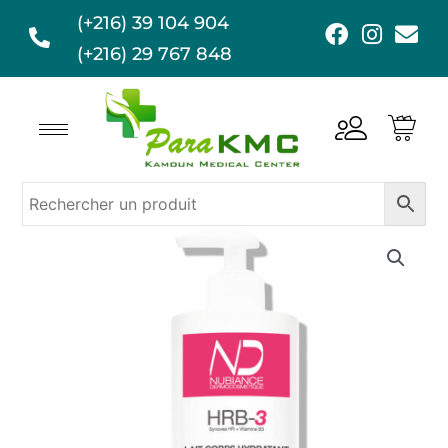
Aller
(+216) 39 104 904
F
I
E
au
a
n
n
(+216) 29 767 848
contenu
c
s
v
e
t
e
b
a
l
o
g
o
o
r
p
k
a
e
m