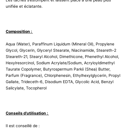
Les taches s’estompent et laissent place à une peau plus
unifiée et éclatante.
Composition :
Aqua (Water), Paraffinum Liquidum (Mineral Oil), Propylene
Glycol, Glycerin, Glyceryl Stearate, Niacinamide, Steareth-2
Steareth-21, Stearyl Alcohol, Dimethicone, Phenethyl Alcohol,
Hexylresorcinol, Sodium Acrylate/Sodium, Acryloyldimethyl
Taurate Copolymer, Butyrospermum Parkii (Shea) Butter,
Parfum (Fragrance), Chlorphenesin, Ethylhexylglycerin, Propyl
Gallate, Trideceth-6, Disodium EDTA, Glycolic Acid, Benzyl
Salicylate, Tocopherol
Conseils d’utilisation :
Il est conseillé de :