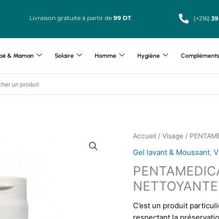
Livraison gratuite à partir de
99 DT
(+216)
39
bé & Maman
Solaire
Homme
Hygiène
Compléments 
Accueil
/
Visage
/ PENTAM
Gel lavant & Moussant
,
V
PENTAMEDIC
NETTOYANTE
C’est un produit particu
respectant la préservati