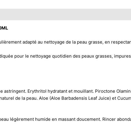
0ML
rement adapté au nettoyage de la peau grasse, en respectant 
ée pour le nettoyage quotidien des peaux grasses, impures ou
mme astringent. Erythritol hydratant et mouillant. Piroctone Ol
n naturel de la peau. Aloe (Aloe Barbadensis Leaf Juice) et Cucu
eau légèrement humide en massant doucement. Rincer abondam