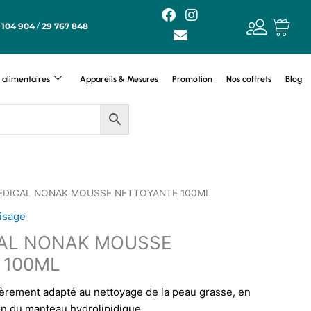
F
E
I
a
n
n
 104 904
/
29 767 848
c
v
s
e
e
t
b
l
a
o
o
g
alimentaires
Appareils & Mesures
Promotion
Nos coffrets
Blog
o
p
r
k
e
a
m
EDICAL NONAK MOUSSE NETTOYANTE 100ML
isage
AL NONAK MOUSSE
 100ML
lièrement adapté au nettoyage de la peau grasse, en
on du manteau hydrolipidique.