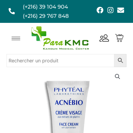
Aller
(+216) 39 104 904
F
I
E
au
a
n
n
(+216) 29 767 848
contenu
c
s
v
e
t
e
b
a
l
o
g
o
o
r
p
k
a
e
m