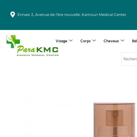
Aller
au
Ennasr 2, Avenue de l’ère nouvelle, Kamoun Medical Center
contenu
Visage
Corps
Cheveux
Bé