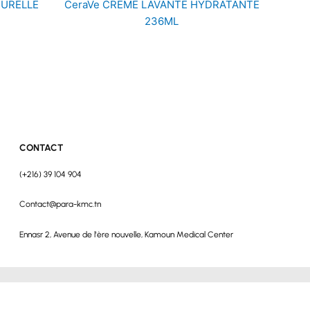
TURELLE
CeraVe CREME LAVANTE HYDRATANTE
236ML
CONTACT
(+216) 39 104 904
Contact@para-kmc.tn
Ennasr 2, Avenue de l'ère nouvelle, Kamoun Medical Center
roits réservés © Parapharmacie KMC 2024