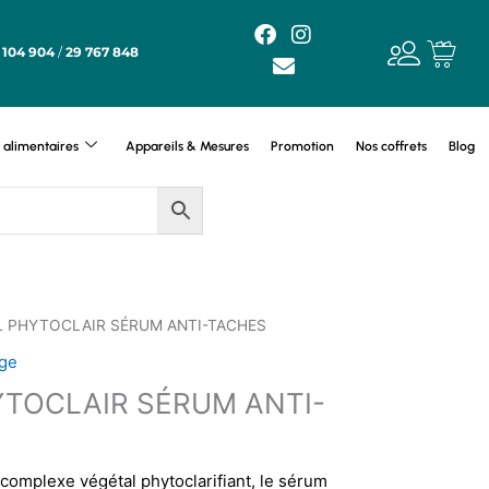
F
E
I
a
n
n
 104 904
/
29 767 848
c
v
s
e
e
t
b
l
a
o
o
g
alimentaires
Appareils & Mesures
Promotion
Nos coffrets
Blog
o
p
r
k
e
a
m
L PHYTOCLAIR SÉRUM ANTI-TACHES
ge
TOCLAIR SÉRUM ANTI-
omplexe végétal phytoclarifiant, le sérum