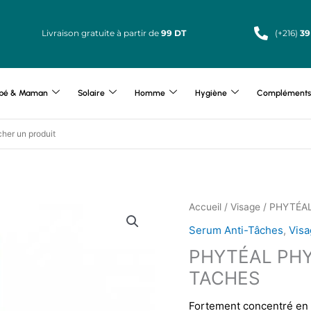
Livraison gratuite à partir de
99 DT
(+216)
39
bé & Maman
Solaire
Homme
Hygiène
Compléments 
Accueil
/
Visage
/ PHYTÉA
Serum Anti-Tâches
,
Visa
PHYTÉAL PHY
TACHES
Fortement concentré en c