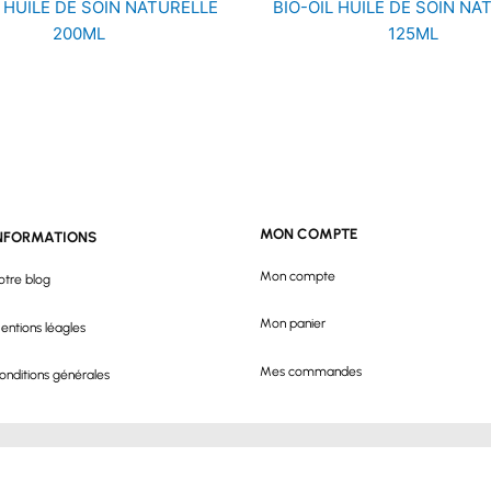
L HUILE DE SOIN NATURELLE
BIO-OIL HUILE DE SOIN NA
200ML
125ML
MON COMPTE
NFORMATIONS
Mon compte
otre blog
Mon panier
entions léagles
Mes commandes
onditions générales
Tous d