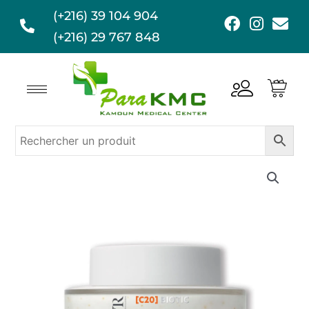
Aller
(+216) 39 104 904
F
I
E
au
a
n
n
(+216) 29 767 848
contenu
c
s
v
e
t
e
b
a
l
o
g
o
o
r
p
k
a
e
m