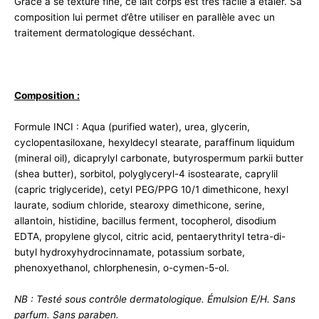
Grâce à se texture fine, ce lait corps est très facile à étaler. Sa
composition lui permet d’être utiliser en parallèle avec un
traitement dermatologique desséchant.
Composition :
Formule INCI : Aqua (purified water), urea, glycerin,
cyclopentasiloxane, hexyldecyl stearate, paraffinum liquidum
(mineral oil), dicaprylyl carbonate, butyrospermum parkii butter
(shea butter), sorbitol, polyglyceryl-4 isostearate, caprylil
(capric triglyceride), cetyl PEG/PPG 10/1 dimethicone, hexyl
laurate, sodium chloride, stearoxy dimethicone, serine,
allantoin, histidine, bacillus ferment, tocopherol, disodium
EDTA, propylene glycol, citric acid, pentaerythrityl tetra-di-
butyl hydroxyhydrocinnamate, potassium sorbate,
phenoxyethanol, chlorphenesin, o-cymen-5-ol.
NB : Testé sous contrôle dermatologique. Émulsion E/H. Sans
parfum. Sans paraben.