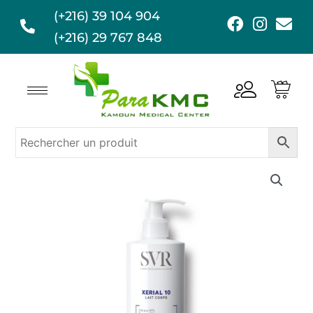
Aller
(+216) 39 104 904
F
I
E
au
a
n
n
(+216) 29 767 848
contenu
c
s
v
e
t
e
b
a
l
o
g
o
o
r
p
k
a
e
m