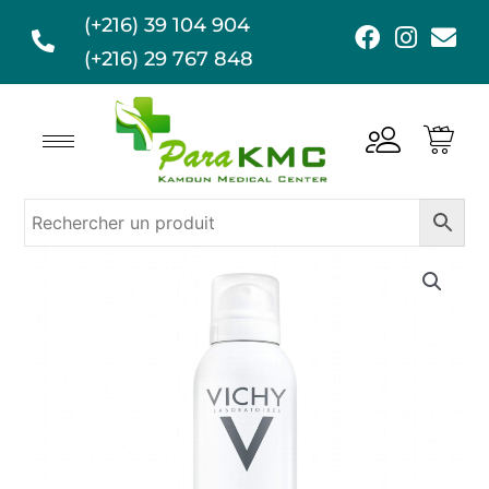
Aller
(+216) 39 104 904
F
I
E
au
a
n
n
(+216) 29 767 848
contenu
c
s
v
e
t
e
b
a
l
o
g
o
o
r
p
k
a
e
m