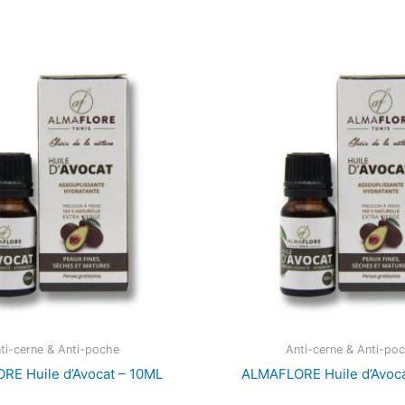
ti-cerne & Anti-poche
Anti-cerne & Anti-po
E Huile d’Avocat – 10ML
ALMAFLORE Huile d’Avoc