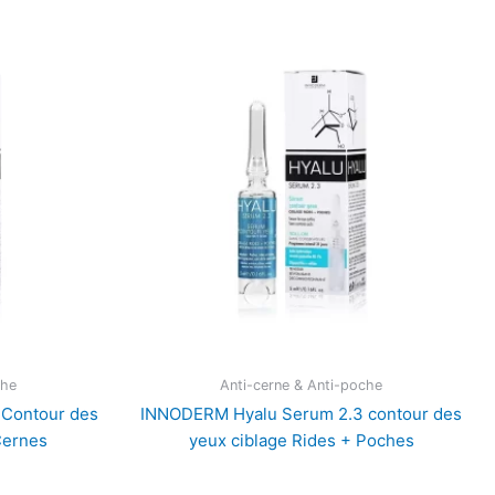
che
Anti-cerne & Anti-poche
Contour des
INNODERM Hyalu Serum 2.3 contour des
Cernes
yeux ciblage Rides + Poches