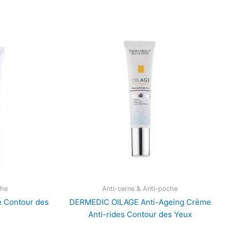
che
Anti-cerne & Anti-poche
 Contour des
DERMEDIC OILAGE Anti-Ageing Crème
Anti-rides Contour des Yeux