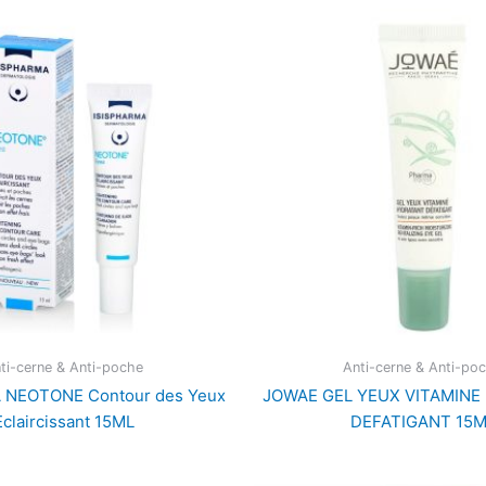
ti-cerne & Anti-poche
Anti-cerne & Anti-po
 NEOTONE Contour des Yeux
JOWAE GEL YEUX VITAMINE
Eclaircissant 15ML
DEFATIGANT 15M