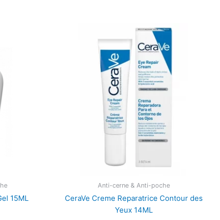
che
Anti-cerne & Anti-poche
Gel 15ML
CeraVe Creme Reparatrice Contour des
Yeux 14ML