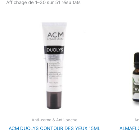
Affichage de 1–30 sur 51 résultats
Anti-cerne & Anti-poche
An
ACM DUOLYS CONTOUR DES YEUX 15ML
ALMAFLOR