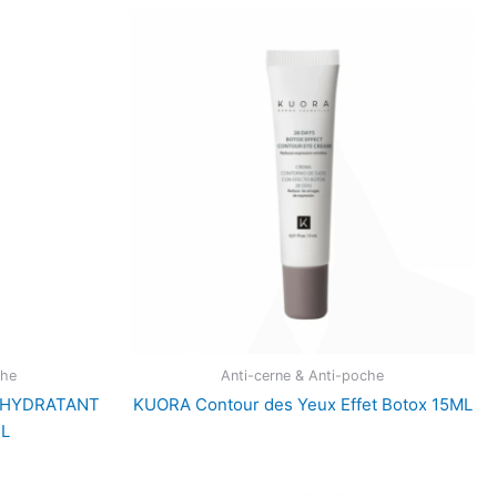
che
Anti-cerne & Anti-poche
 HYDRATANT
KUORA Contour des Yeux Effet Botox 15ML
L