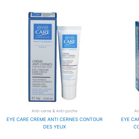
Anti-cerne & Anti-poche
An
EYE CARE CREME ANTI CERNES CONTOUR
EYE CA
DES YEUX
C