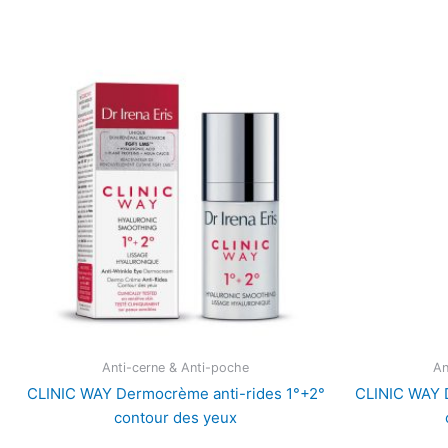
Anti-cerne & Anti-poche
An
CLINIC WAY Dermocrème anti-rides 1°+2°
CLINIC WAY 
contour des yeux