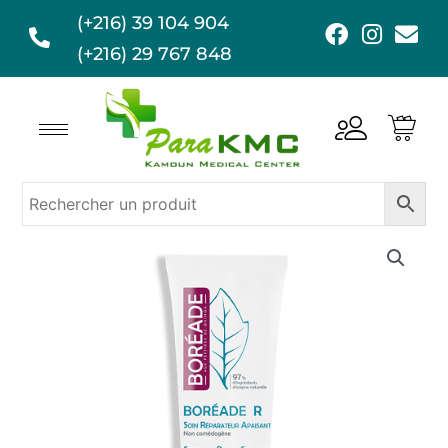
Aller
(+216) 39 104 904
F
I
E
au
a
n
n
(+216) 29 767 848
contenu
c
s
v
e
t
e
b
a
l
o
g
o
o
r
p
k
a
e
m