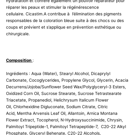
hydratation et confère également un pouvoir réparateur pour
réparer les peaux et stimuler la régénérescence
cellulaire. Cicastim.A contribue à l’élimination des pigments
responsables de la coloration bleue suite à des chocs ou des
coups et prévient et s’applique en prévention esthétique ou
chirurgicale.
Composition
:
Ingrédients : Aqua (Water), Stearyl Alcohol, Dicaprylyl
Carbonate, Cocoglycerides, Propylene Glycol, Glycerin, Acacia
Decurrens/Jojoba/Sunflower Seed Wax/Polyglyceryl-3 Esters,
Oxidized Corn Oil, Sucrose Stearate, Sucrose Tetrastearate
Triacetate, Propanediol, Helichrysum Italicum Flower
Oil, Chlorhexidine Digluconate, Sodium Citrate, Citric
Acid, Mentha Arvensis Leaf Oil, Allantoin, Arnica Montana
Flower Extract, Tocopherol, N-Hydroxysuccinimide, Chrysin,
Palmitoyl Tripeptide-1, Palmitoyl Tetrapeptide-7, C20-22 Alkyl
Phosphate, Glyceryl Behenate, C20-22 Alcohols,