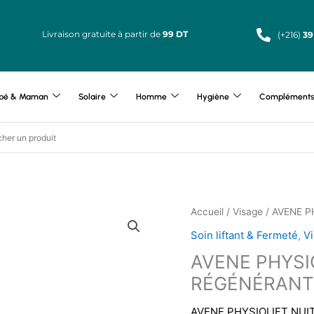
Livraison gratuite à partir de
99 DT
(+216)
39
bé & Maman
Solaire
Homme
Hygiène
Compléments 
Accueil
/
Visage
/ AVENE P
Soin liftant & Fermeté
,
V
AVENE PHYSI
RÉGÉNÉRANT
AVENE PHYSIOLIFT NUI