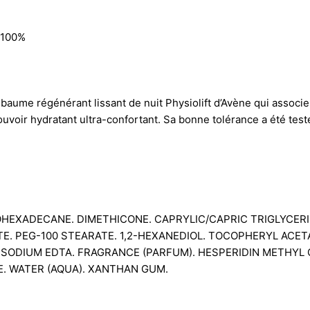
: 100%
ec baume régénérant lissant de nuit Physiolift d’Avène qui assoc
pouvoir hydratant ultra-confortant. Sa bonne tolérance a été tes
OHEXADECANE. DIMETHICONE. CAPRYLIC/CAPRIC TRIGLYCERI
TE. PEG-100 STEARATE. 1,2-HEXANEDIOL. TOCOPHERYL ACE
SODIUM EDTA. FRAGRANCE (PARFUM). HESPERIDIN METHYL
TE. WATER (AQUA). XANTHAN GUM.