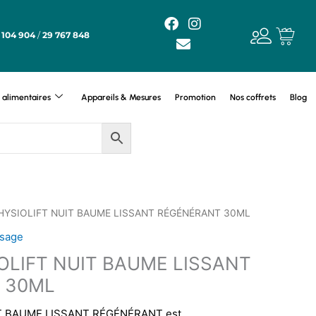
F
E
I
a
n
n
 104 904
/
29 767 848
c
v
s
e
e
t
b
l
a
o
o
g
alimentaires
Appareils & Mesures
Promotion
Nos coffrets
Blog
o
p
r
k
e
a
m
HYSIOLIFT NUIT BAUME LISSANT RÉGÉNÉRANT 30ML
isage
OLIFT NUIT BAUME LISSANT
 30ML
T BAUME LISSANT RÉGÉNÉRANT est