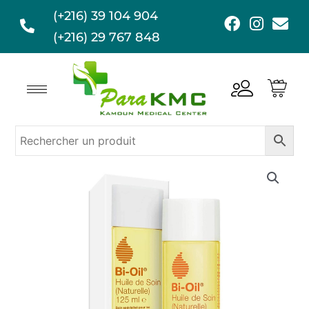
Aller
(+216) 39 104 904
F
I
E
au
a
n
n
(+216) 29 767 848
contenu
c
s
v
e
t
e
b
a
l
o
g
o
o
r
p
k
a
e
m