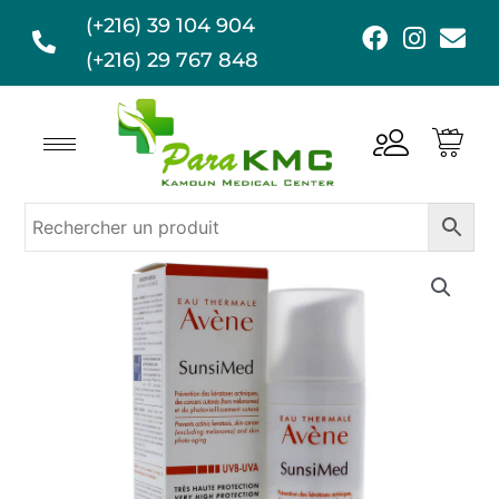
Aller
(+216) 39 104 904
F
I
E
au
a
n
n
(+216) 29 767 848
contenu
c
s
v
e
t
e
b
a
l
o
g
o
o
r
p
k
a
e
m