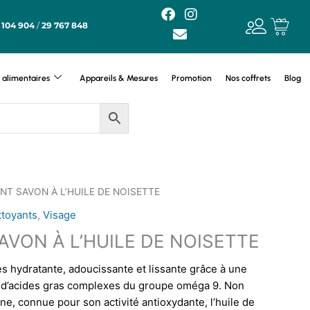
F
E
I
a
n
n
 104 904
/
29 767 848
c
v
s
e
e
t
b
l
a
alimentaires
Appareils & Mesures
Promotion
Nos coffrets
Blog
o
o
g
o
p
r
k
e
a
m
ENT SAVON À L’HUILE DE NOISETTE
ttoyants
,
Visage
AVON À L’HUILE DE NOISETTE
rès hydratante, adoucissante et lissante grâce à une
e d’acides gras complexes du groupe oméga 9. Non
, connue pour son activité antioxydante, l’huile de