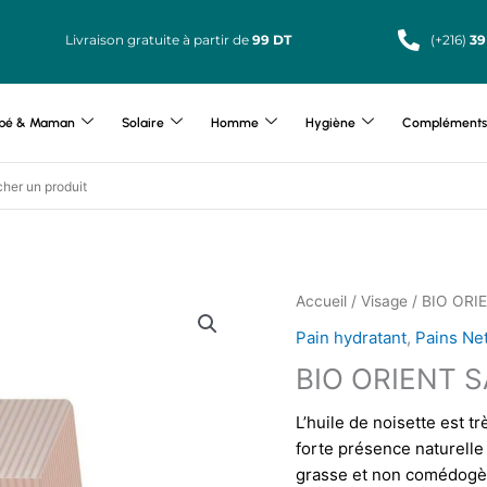
Livraison gratuite à partir de
99 DT
(+216)
39
bé & Maman
Solaire
Homme
Hygiène
Compléments 
Accueil
/
Visage
/ BIO ORI
Pain hydratant
,
Pains Ne
BIO ORIENT S
L’huile de noisette est t
forte présence naturell
grasse et non comédogène