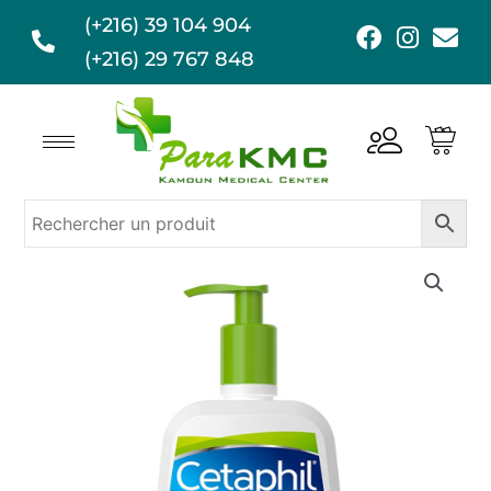
Aller
(+216) 39 104 904
F
I
E
au
a
n
n
(+216) 29 767 848
contenu
c
s
v
e
t
e
b
a
l
o
g
o
o
r
p
k
a
e
m