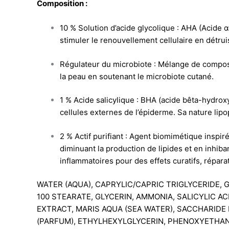
Composition :
10 % Solution d’acide glycolique : AHA (Acide α
stimuler le renouvellement cellulaire en détruis
Régulateur du microbiote : Mélange de composan
la peau en soutenant le microbiote cutané.
1 % Acide salicylique : BHA (acide bêta-hydroxyl
cellules externes de l’épiderme. Sa nature lipop
2 % Actif purifiant : Agent biomimétique inspi
diminuant la production de lipides et en inhib
inflammatoires pour des effets curatifs, répara
WATER (AQUA), CAPRYLIC/CAPRIC TRIGLYCERIDE, 
100 STEARATE, GLYCERIN, AMMONIA, SALICYLIC A
EXTRACT, MARIS AQUA (SEA WATER), SACCHARID
(PARFUM), ETHYLHEXYLGLYCERIN, PHENOXYETHAN