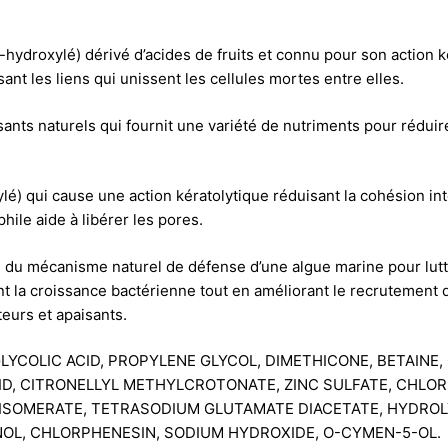
-hydroxylé) dérivé d’acides de fruits et connu pour son action k
ant les liens qui unissent les cellules mortes entre elles.
ts naturels qui fournit une variété de nutriments pour réduire
é) qui cause une action kératolytique réduisant la cohésion inter
hile aide à libérer les pores.
ré du mécanisme naturel de défense d’une algue marine pour lutte
ant la croissance bactérienne tout en améliorant le recrutement
teurs et apaisants.
GLYCOLIC ACID, PROPYLENE GLYCOL, DIMETHICONE, BETAINE
CID, CITRONELLYL METHYLCROTONATE, ZINC SULFATE, CHLOR
E ISOMERATE, TETRASODIUM GLUTAMATE DIACETATE, HYDRO
OL, CHLORPHENESIN, SODIUM HYDROXIDE, O-CYMEN-5-OL.