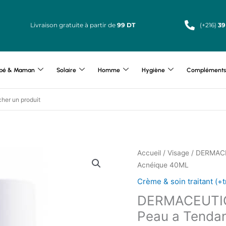
Livraison gratuite à partir de
99 DT
(+216)
39
bé & Maman
Solaire
Homme
Hygiène
Compléments 
Accueil
/
Visage
/ DERMACE
Acnéique 40ML
Crème & soin traitant (+t
DERMACEUTIC
Peau a Tenda