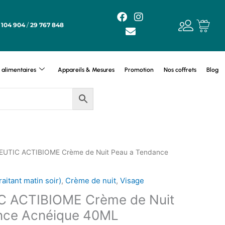
F
E
I
a
n
n
 104 904
/
29 767 848
c
v
s
e
e
t
b
l
a
o
o
g
alimentaires
Appareils & Mesures
Promotion
Nos coffrets
Blog
o
p
r
k
e
a
m
UTIC ACTIBIOME Crème de Nuit Peau a Tendance
raitant matin soir)
,
Crème de nuit
,
Visage
 ACTIBIOME Crème de Nuit
nce Acnéique 40ML