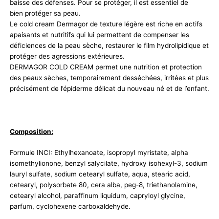
baisse des défenses. Pour se protéger, il est essentiel de
bien protéger sa peau.
Le cold cream Dermagor de texture légère est riche en actifs
apaisants et nutritifs qui lui permettent de compenser les
déficiences de la peau sèche, restaurer le film hydrolipidique et
protéger des agressions extérieures.
DERMAGOR COLD CREAM permet une nutrition et protection
des peaux sèches, temporairement desséchées, irritées et plus
précisément de l’épiderme délicat du nouveau né et de l’enfant.
Composition:
Formule INCI: Ethylhexanoate, isopropyl myristate, alpha
isomethylionone, benzyl salycilate, hydroxy isohexyl-3, sodium
lauryl sulfate, sodium cetearyl sulfate, aqua, stearic acid,
cetearyl, polysorbate 80, cera alba, peg-8, triethanolamine,
cetearyl alcohol, paraffinum liquidum, capryloyl glycine,
parfum, cyclohexene carboxaldehyde.