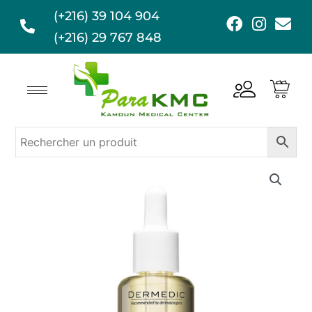
Aller
(+216) 39 104 904
F
I
E
au
a
n
n
(+216) 29 767 848
contenu
c
s
v
e
t
e
b
a
l
o
g
o
o
r
p
k
a
e
m