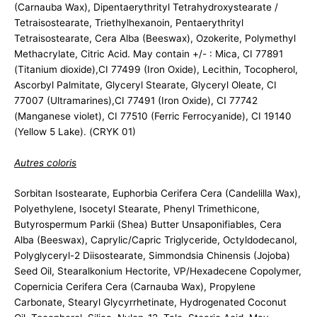
(Carnauba Wax), Dipentaerythrityl Tetrahydroxystearate /
Tetraisostearate, Triethylhexanoin, Pentaerythrityl
Tetraisostearate, Cera Alba (Beeswax), Ozokerite, Polymethyl
Methacrylate, Citric Acid. May contain +/- : Mica, CI 77891
(Titanium dioxide),CI 77499 (Iron Oxide), Lecithin, Tocopherol,
Ascorbyl Palmitate, Glyceryl Stearate, Glyceryl Oleate, CI
77007 (Ultramarines),CI 77491 (Iron Oxide), CI 77742
(Manganese violet), CI 77510 (Ferric Ferrocyanide), CI 19140
(Yellow 5 Lake). (CRYK 01)
Autres coloris
Sorbitan Isostearate, Euphorbia Cerifera Cera (Candelilla Wax),
Polyethylene, Isocetyl Stearate, Phenyl Trimethicone,
Butyrospermum Parkii (Shea) Butter Unsaponifiables, Cera
Alba (Beeswax), Caprylic/Capric Triglyceride, Octyldodecanol,
Polyglyceryl-2 Diisostearate, Simmondsia Chinensis (Jojoba)
Seed Oil, Stearalkonium Hectorite, VP/Hexadecene Copolymer,
Copernicia Cerifera Cera (Carnauba Wax), Propylene
Carbonate, Stearyl Glycyrrhetinate, Hydrogenated Coconut