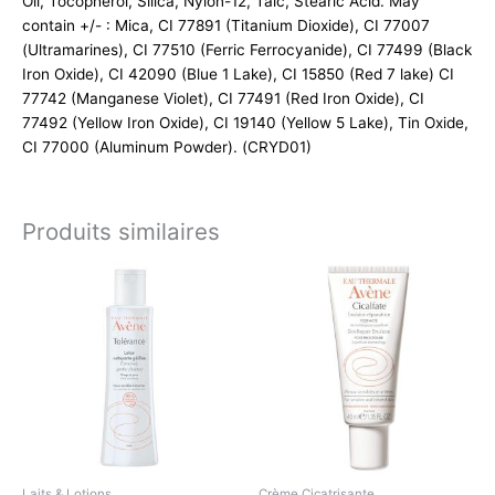
Oil, Tocopherol, Silica, Nylon-12, Talc, Stearic Acid. May
contain +/- : Mica, CI 77891 (Titanium Dioxide), CI 77007
(Ultramarines), CI 77510 (Ferric Ferrocyanide), CI 77499 (Black
Iron Oxide), CI 42090 (Blue 1 Lake), CI 15850 (Red 7 lake) CI
77742 (Manganese Violet), CI 77491 (Red Iron Oxide), CI
77492 (Yellow Iron Oxide), CI 19140 (Yellow 5 Lake), Tin Oxide,
CI 77000 (Aluminum Powder). (CRYD01)
Produits similaires
Laits & Lotions
Crème Cicatrisante