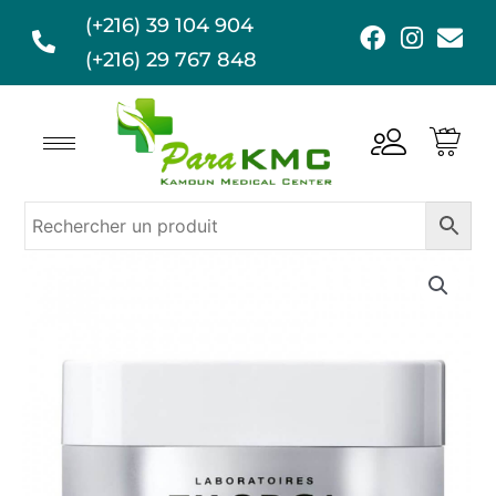
Aller
(+216) 39 104 904
F
I
E
au
a
n
n
(+216) 29 767 848
contenu
c
s
v
e
t
e
b
a
l
o
g
o
o
r
p
k
a
e
m