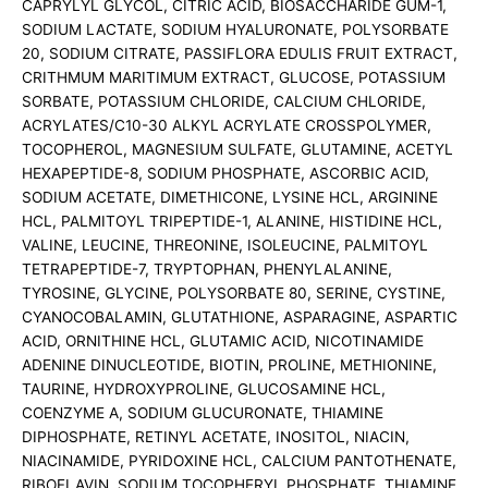
CAPRYLYL GLYCOL, CITRIC ACID, BIOSACCHARIDE GUM-1,
SODIUM LACTATE, SODIUM HYALURONATE, POLYSORBATE
20, SODIUM CITRATE, PASSIFLORA EDULIS FRUIT EXTRACT,
CRITHMUM MARITIMUM EXTRACT, GLUCOSE, POTASSIUM
SORBATE, POTASSIUM CHLORIDE, CALCIUM CHLORIDE,
ACRYLATES/C10-30 ALKYL ACRYLATE CROSSPOLYMER,
TOCOPHEROL, MAGNESIUM SULFATE, GLUTAMINE, ACETYL
HEXAPEPTIDE-8, SODIUM PHOSPHATE, ASCORBIC ACID,
SODIUM ACETATE, DIMETHICONE, LYSINE HCL, ARGININE
HCL, PALMITOYL TRIPEPTIDE-1, ALANINE, HISTIDINE HCL,
VALINE, LEUCINE, THREONINE, ISOLEUCINE, PALMITOYL
TETRAPEPTIDE-7, TRYPTOPHAN, PHENYLALANINE,
TYROSINE, GLYCINE, POLYSORBATE 80, SERINE, CYSTINE,
CYANOCOBALAMIN, GLUTATHIONE, ASPARAGINE, ASPARTIC
ACID, ORNITHINE HCL, GLUTAMIC ACID, NICOTINAMIDE
ADENINE DINUCLEOTIDE, BIOTIN, PROLINE, METHIONINE,
TAURINE, HYDROXYPROLINE, GLUCOSAMINE HCL,
COENZYME A, SODIUM GLUCURONATE, THIAMINE
DIPHOSPHATE, RETINYL ACETATE, INOSITOL, NIACIN,
NIACINAMIDE, PYRIDOXINE HCL, CALCIUM PANTOTHENATE,
RIBOFLAVIN, SODIUM TOCOPHERYL PHOSPHATE, THIAMINE