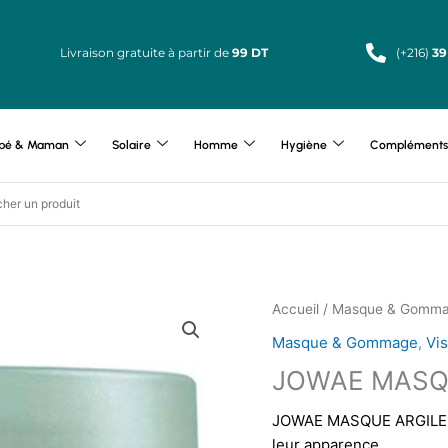
Livraison gratuite à partir de
99 DT
(+216)
39
bé & Maman
Solaire
Homme
Hygiène
Compléments 
Accueil
/
Masque & Gomm
Masque & Gommage
,
Vi
JOWAE MASQU
JOWAE MASQUE ARGILE PU
leur apparence.