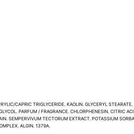
APRYLIC/CAPRIC TRIGLYCERIDE. KAOLIN. GLYCERYL STEARAT
L GLYCOL. PARFUM / FRAGRANCE. CHLORPHENESIN. CITRIC AC
AIN. SEMPERVIVUM TECTORUM EXTRACT. POTASSIUM SORBAT
MPLEX. ALGIN. 1379A.