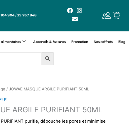
F
E
I
a
n
n
 104 904
/
29 767 848
c
v
s
e
e
t
b
l
a
o
o
g
alimentaires
Appareils & Mesures
Promotion
Nos coffrets
Blog
o
p
r
k
e
a
m
age
/ JOWAE MASQUE ARGILE PURIFIANT 50ML
sage
E ARGILE PURIFIANT 50ML
RIFIANT purifie, débouche les pores et minimise