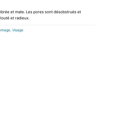
librée et mate. Les pores sont désobstrués et
elouté et radieux.
mmage
,
Visage