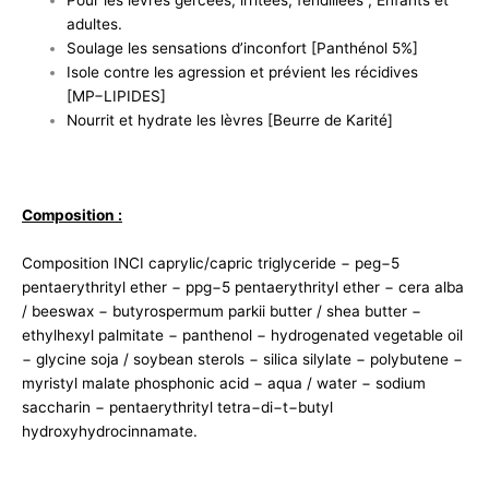
Pour les lèvres gercées, irritées, fendillées ; Enfants et
adultes.
Soulage les sensations d’inconfort [Panthénol 5%]
Isole contre les agression et prévient les récidives
[MP−LIPIDES]
Nourrit et hydrate les lèvres [Beurre de Karité]
Composition :
Composition INCI caprylic/capric triglyceride − peg−5
pentaerythrityl ether − ppg−5 pentaerythrityl ether − cera alba
/ beeswax − butyrospermum parkii butter / shea butter −
ethylhexyl palmitate − panthenol − hydrogenated vegetable oil
− glycine soja / soybean sterols − silica silylate − polybutene −
myristyl malate phosphonic acid − aqua / water − sodium
saccharin − pentaerythrityl tetra−di−t−butyl
hydroxyhydrocinnamate.