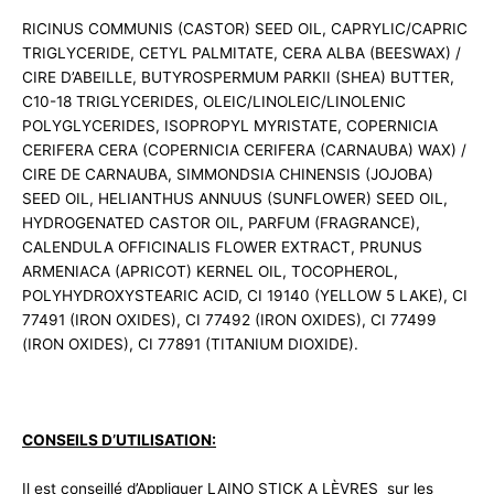
RICINUS COMMUNIS (CASTOR) SEED OIL, CAPRYLIC/CAPRIC
TRIGLYCERIDE, CETYL PALMITATE, CERA ALBA (BEESWAX) /
CIRE D’ABEILLE, BUTYROSPERMUM PARKII (SHEA) BUTTER,
C10-18 TRIGLYCERIDES, OLEIC/LINOLEIC/LINOLENIC
POLYGLYCERIDES, ISOPROPYL MYRISTATE, COPERNICIA
CERIFERA CERA (COPERNICIA CERIFERA (CARNAUBA) WAX) /
CIRE DE CARNAUBA, SIMMONDSIA CHINENSIS (JOJOBA)
SEED OIL, HELIANTHUS ANNUUS (SUNFLOWER) SEED OIL,
HYDROGENATED CASTOR OIL, PARFUM (FRAGRANCE),
CALENDULA OFFICINALIS FLOWER EXTRACT, PRUNUS
ARMENIACA (APRICOT) KERNEL OIL, TOCOPHEROL,
POLYHYDROXYSTEARIC ACID, CI 19140 (YELLOW 5 LAKE), CI
77491 (IRON OXIDES), CI 77492 (IRON OXIDES), CI 77499
(IRON OXIDES), CI 77891 (TITANIUM DIOXIDE).
CONSEILS D’UTILISATION:
Il est conseillé d’Appliquer LAINO STICK A LÈVRES sur les