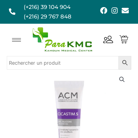
Aller
(+216) 39 104 904
F
I
E
au
a
n
n
(+216) 29 767 848
contenu
c
s
v
e
t
e
b
a
l
o
g
o
o
r
p
k
a
e
m