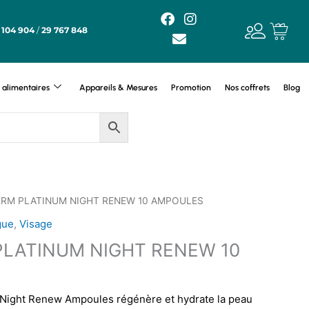
F
E
I
a
n
n
 104 904
/
29 767 848
c
v
s
e
e
t
b
l
a
o
o
g
alimentaires
Appareils & Mesures
Promotion
Nos coffrets
Blog
o
p
r
k
e
a
m
ERM PLATINUM NIGHT RENEW 10 AMPOULES
igue
,
Visage
LATINUM NIGHT RENEW 10
ght Renew Ampoules régénère et hydrate la peau