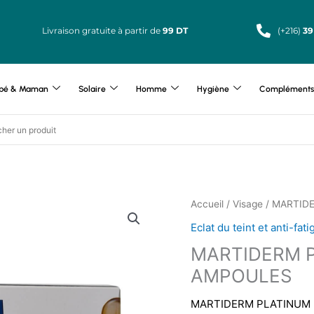
Livraison gratuite à partir de
99 DT
(+216)
39
bé & Maman
Solaire
Homme
Hygiène
Compléments 
Accueil
/
Visage
/ MARTID
Eclat du teint et anti-fat
MARTIDERM P
AMPOULES
MARTIDERM PLATINUM Ni