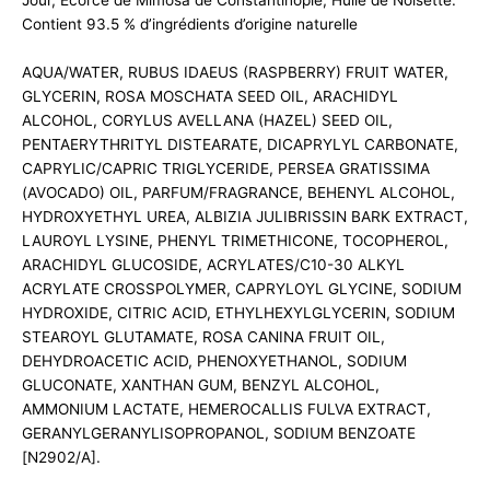
Jour, Écorce de Mimosa de Constantinople, Huile de Noisette.
Contient 93.5 % d’ingrédients d’origine naturelle
AQUA/WATER, RUBUS IDAEUS (RASPBERRY) FRUIT WATER,
GLYCERIN, ROSA MOSCHATA SEED OIL, ARACHIDYL
ALCOHOL, CORYLUS AVELLANA (HAZEL) SEED OIL,
PENTAERYTHRITYL DISTEARATE, DICAPRYLYL CARBONATE,
CAPRYLIC/CAPRIC TRIGLYCERIDE, PERSEA GRATISSIMA
(AVOCADO) OIL, PARFUM/FRAGRANCE, BEHENYL ALCOHOL,
HYDROXYETHYL UREA, ALBIZIA JULIBRISSIN BARK EXTRACT,
LAUROYL LYSINE, PHENYL TRIMETHICONE, TOCOPHEROL,
ARACHIDYL GLUCOSIDE, ACRYLATES/C10-30 ALKYL
ACRYLATE CROSSPOLYMER, CAPRYLOYL GLYCINE, SODIUM
HYDROXIDE, CITRIC ACID, ETHYLHEXYLGLYCERIN, SODIUM
STEAROYL GLUTAMATE, ROSA CANINA FRUIT OIL,
DEHYDROACETIC ACID, PHENOXYETHANOL, SODIUM
GLUCONATE, XANTHAN GUM, BENZYL ALCOHOL,
AMMONIUM LACTATE, HEMEROCALLIS FULVA EXTRACT,
GERANYLGERANYLISOPROPANOL, SODIUM BENZOATE
[N2902/A].